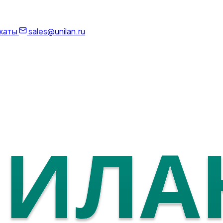
каты
sales@unilan.ru