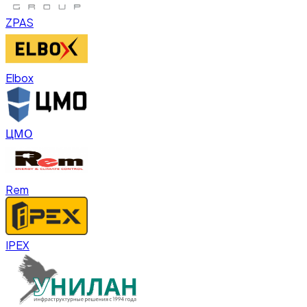
ZPAS
Elbox
ЦМО
Rem
IPEX