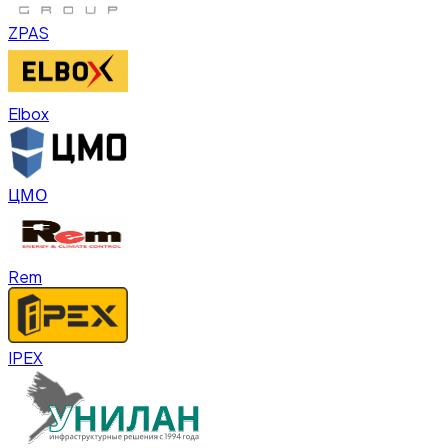
ZPAS
Elbox
ЦМО
Rem
IPEX