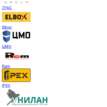
ZPAS
Elbox
ЦМО
Rem
IPEX