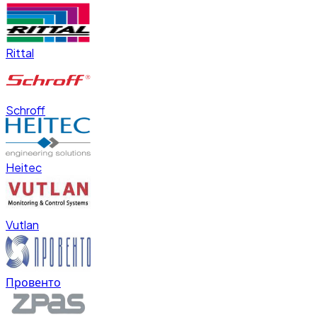
Rittal
Schroff
Heitec
Vutlan
Провенто