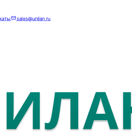
каты
sales@unilan.ru