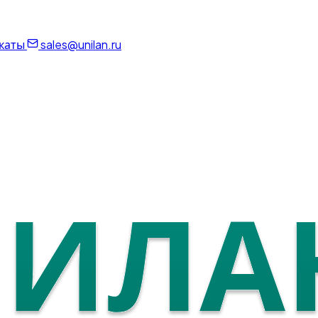
каты
sales@unilan.ru