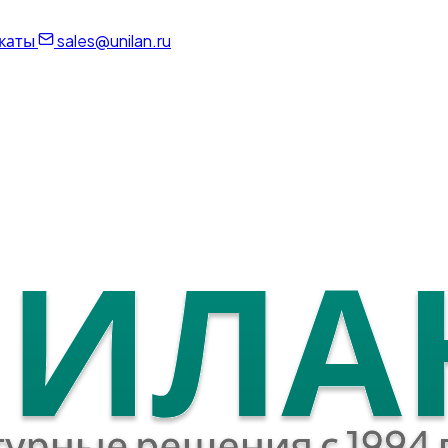
каты
sales@unilan.ru