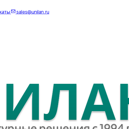
каты
sales@unilan.ru