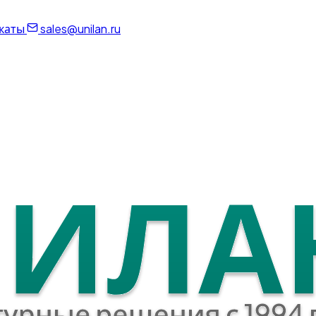
каты
sales@unilan.ru