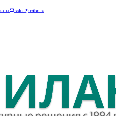
каты
sales@unilan.ru