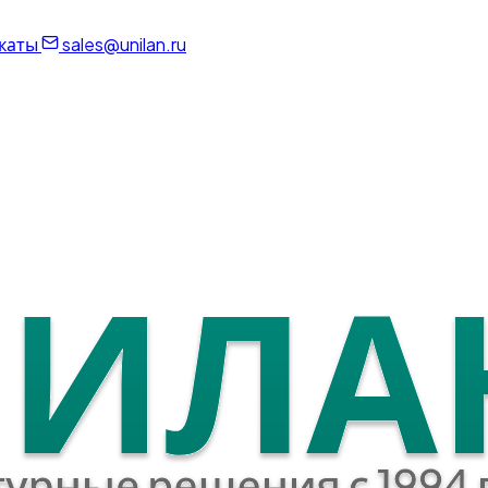
каты
sales@unilan.ru