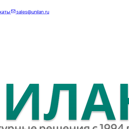
каты
sales@unilan.ru