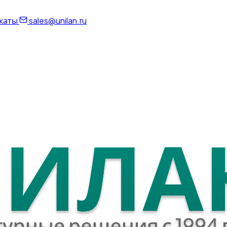
каты
sales@unilan.ru