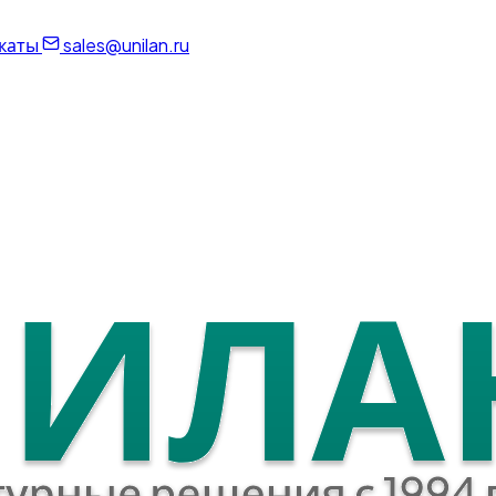
каты
sales@unilan.ru