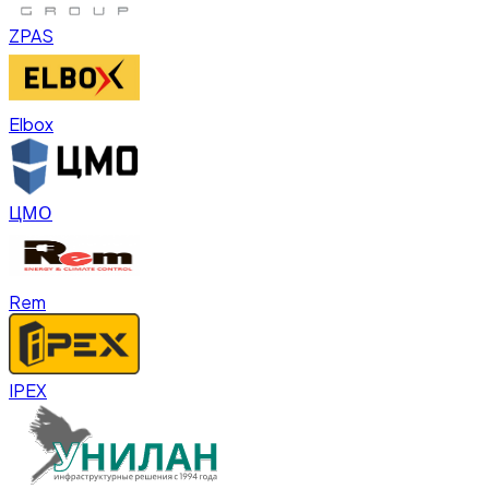
ZPAS
Elbox
ЦМО
Rem
IPEX