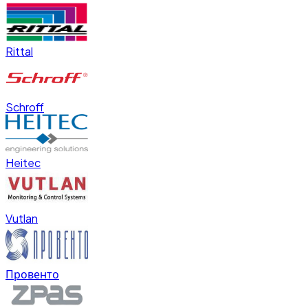
Rittal
Schroff
Heitec
Vutlan
Провенто